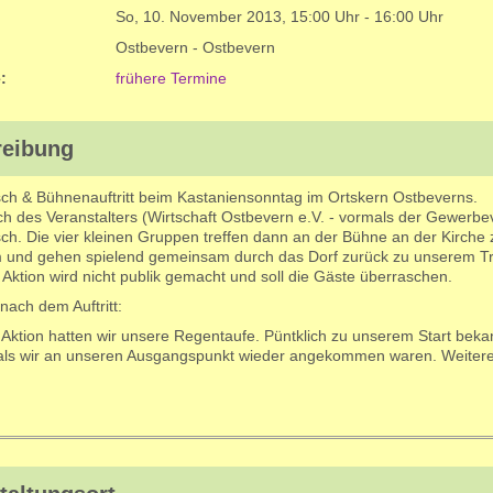
So, 10. November 2013
,
15:00 Uhr
-
16:00 Uhr
Ostbevern - Ostbevern
:
frühere Termine
reibung
ch & Bühnenauftritt beim Kastaniensonntag im Ortskern Ostbeverns.
 des Veranstalters (Wirtschaft Ostbevern e.V. - vormals der Gewerbeve
h. Die vier kleinen Gruppen treffen dann an der Bühne an der Kirche 
und gehen spielend gemeinsam durch das Dorf zurück zu unserem Tr
Aktion wird nicht publik gemacht und soll die Gäste überraschen.
ach dem Auftritt:
 Aktion hatten wir unsere Regentaufe. Püntklich zu unserem Start beka
 als wir an unseren Ausgangspunkt wieder angekommen waren. Weiter