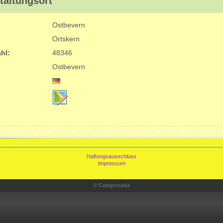
taltungsort
Ostbevern
Ortskern
ahl:
48346
Ostbevern
Haftungsausschluss
Impressum
© Camposada