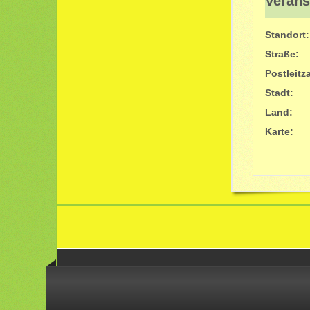
Verans
Standort:
Straße:
Postleitz
Stadt:
Land:
Karte: